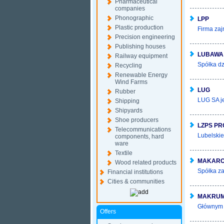
Pharmaceutical
companies
Phonographic
LPP
Plastic production
Firma zaj
Precision engineering
Publishing houses
LUBAWA
Railway equipment
Spółka dz
Recycling
Renewable Energy
Wind Farms
LUG
Rubber
LUG SA je
Shipping
Shipyards
Shoe producers
LZPS P
Telecommunications
Lubelskie
components, hard
ware
Textile
MAKARO
Wood related products
Spółka za
Financial institutions
Cities & communities
MAKRU
Głównym p
Offers