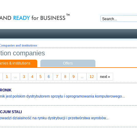
nd ready for business
Companies and institutions
tion companies
ies & institutions
Offers
1
...
3
4
5
6
7
8
9
...
12
next
»
RONIK
ik jest polskim dystrybutorem sprzętu i oprogramowania komputerowego...
CJUM STALI
owadzi działalność na rynku dystrybucji i przetwórstwa wyrobów...