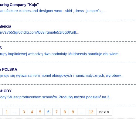
uring Company "Kajo"
ufacture clothes and designer wear , skirt , dress , jumper's ,...
alencia
//jv7s7b53gr0thdlq.com/]0v8irgmote51r6g0[/url]...
S
rupy kapitałowej wchodzą dwa podmioty. Multiserwis handluje obuwiem...
A POLSKA
jmuje się wytwarzaniem monet obiegowych i numizmatycznych, wyrobów...
CHODY
dy SA jest producentem schodów. Produtky można podzielić na 3...
1
...
3
4
5
6
7
8
9
...
12
next
»