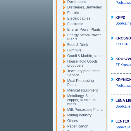
Developers
Podstawow
Distilleries, Breweries
Electric
KPPD
Electric cables
Spółka na
Electronic
Energy Power Plants
Energy Steam Power
KROSNO
Plants
KSH KROS
Food & Drink
Furniture
Granit & Marble, stones
KRUSZW
House Hold Goods
ZT Kruszw
producers
Jewellery producers
Service
KRYNICK
Meat Processing
Plants
Podstawow
Medical equipment
Metallurgy, Steel,
copper, aluminum,
LENA LI
brass
Spółka je
Milk Processing Plants
Mining industry
Others
LENTEX
Paper, carton
Spółka je