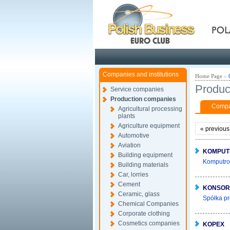
Pola
Companies and institutions
Home Page
»
Produc
Service companies
Production companies
Compan
Agricultural processing
plants
Agriculture equipment
«
previous
Automotive
Aviation
KOMPUT
Building equipment
Komputron
Building materials
Car, lorries
Cement
KONSOR
Ceramic, glass
Spółka pr
Chemical Companies
Corporate clothing
Cosmetics companies
KOPEX