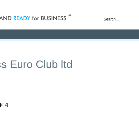
nd ready for business
Publications
Auctions
Contact
s Euro Club ltd
 [m2]