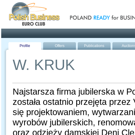
Poland ready for busines
Profile
Offers
Publications
Auction
W. KRUK
Najstarsza firma jubilerska w Po
została ostatnio przejęta prze
się projektowaniem, wytwarzan
wyrobów jubilerskich, renomo
oraz odzieży damskiej Deni Cler