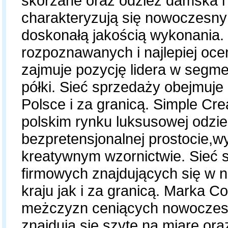
skórzane oraz odzież damska i
charakteryzują się nowoczesn
doskonałą jakością wykonania. G
rozpoznawanych i najlepiej oce
zajmuje pozycję lidera w segme
półki. Sieć sprzedaży obejmuj
Polsce i za granicą. Simple Cr
polskim rynku luksusowej odzie
bezpretensjonalnej prostocie,w
kreatywnym wzornictwie. Sieć 
firmowych znajdujących się w n
kraju jak i za granicą. Marka Co
meżczyzn ceniących nowoczesną
znajdują się szyte na miarę ora