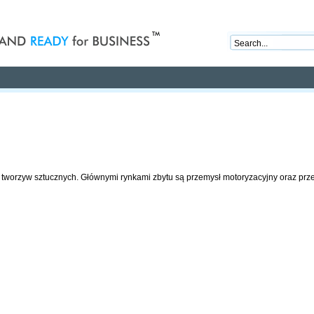
nd ready for business
Publications
Auctions
Contact
z tworzyw sztucznych. Głównymi rynkami zbytu są przemysł motoryzacyjny oraz p