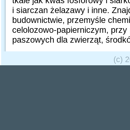
tkaie jak kwas fosforowy i sia
i siarczan żelazawy i inne. Zn
budownictwie, przemyśle chemi
celolozowo-papierniczym, przy
paszowych dla zwierząt, środkó
(c) 