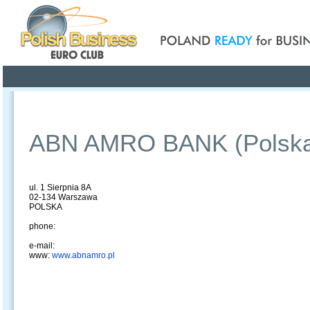
Poland ready for busines
Profile
Offers
Publications
Auction
ABN AMRO BANK (Polska
ul. 1 Sierpnia 8A
02-134 Warszawa
POLSKA
phone:
e-mail:
www:
www.abnamro.pl