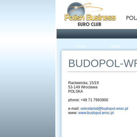
Pola
Profile
Offers
BUDOPOL-W
Racławicka, 15/19
53-149 Wrocława
POLSKA
phone: +48 71 7993900
e-mail:
sekretariat@budopol.wroc.pl
www:
www.budopol.wroc.pl