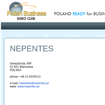
Poland ready for busines
Profile
Offers
Publications
Auction
NEPENTES
Gwiaździsta, 69F
01-651 Warszawa
POLSKA
phone: +48 22 8335513
e-mail:
nepentes@nepentes.pl
www:
www.nepentes.pl