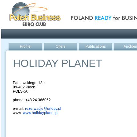
Poland ready for busines
Profile
Offers
Publications
Auction
HOLIDAY PLANET
Padlewskiego, 18c
09-402 Płock
POLSKA
phone: +48 24 366062
e-mail:
rezerwacje@urlopy.pl
www:
www.holidayplanet.pl