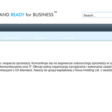
nd ready for business
Publications
Auctions
Contact
gu i wsparcia sprzedaży. Koncentruje się na segmencie outsourcingu sprzedaży w 
lekomunikacyjnej oraz IT. Oferuje pełną organizację zarządzania i wykonania zada
lacjami z ich klientami. Należy do grupy kapitałowej z Nova Holding Ltd. z siedzi