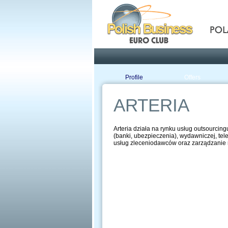
Pola
Profile
Offers
ARTERIA
Arteria działa na rynku usług outsourcin
(banki, ubezpieczenia), wydawniczej, te
usług zleceniodawców oraz zarządzanie re