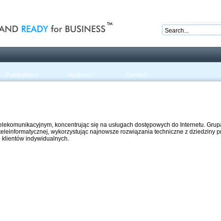
nd ready for business
Publications
Auctions
Contact
telekomunikacyjnym, koncentrując się na usługach dostępowych do Internetu. Gru
teleinformatycznej, wykorzystując najnowsze rozwiązania techniczne z dziedziny p
 klientów indywidualnych.