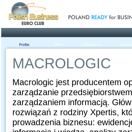
Poland ready for busines
Profile
Offers
Publications
Auction
MACROLOGIC
Macrologic jest producentem 
zarządzanie przedsiębiorstwem
zarządzaniem informacją. Główn
rozwiązań z rodziny Xpertis, k
prowadzenia biznesu: ewidencj