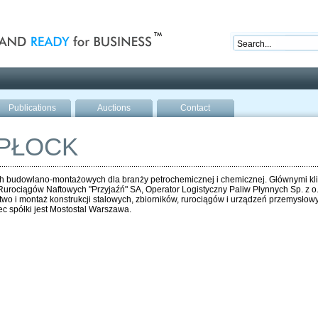
nd ready for business
Publications
Auctions
Contact
PŁOCK
ach budowlano-montażowych dla branży petrochemicznej i chemicznej. Głównymi kli
 Rurociągów Naftowych "Przyjaźń" SA, Operator Logistyczny Paliw Płynnych Sp. z
 i montaż konstrukcji stalowych, zbiorników, rurociągów i urządzeń przemysłowyc
 spółki jest Mostostal Warszawa.