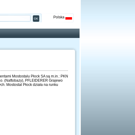
Polska
entami Mostostalu Płock SA są m.in.: PKN
 o.o. (Naftobazy), PFLEIDERER Grajewo
h. Mostostal Płock działa na runku