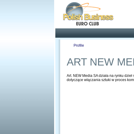
Pola
Profile
Offers
ART NEW ME
Art. NEW Media SA działa na rynku dzieł s
dotyczące włączania sztuki w proces komu