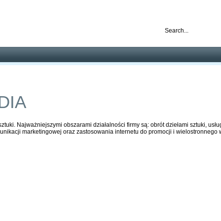
nd ready for business
Publications
Auctions
Contact
DIA
ztuki. Najważniejszymi obszarami działalności firmy są: obrót dziełami sztuki, usłu
nikacji marketingowej oraz zastosowania internetu do promocji i wielostronnego w