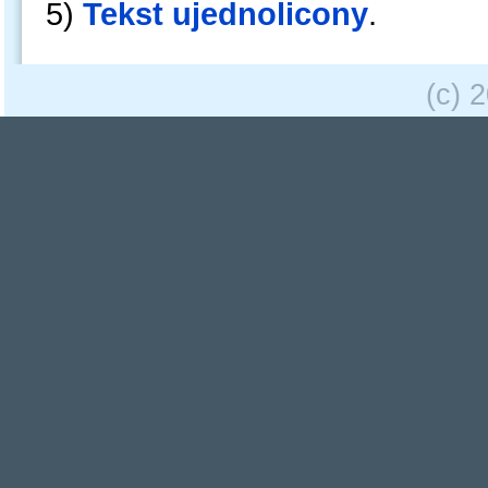
5)
Tekst ujednolicony
.
(c) 