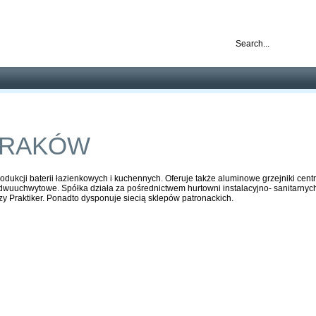
nd ready for business
Publications
Auctions
Contact
KRAKÓW
odukcji baterii łazienkowych i kuchennych. Oferuje także aluminowe grzejniki ce
dwuuchwytowe. Spółka działa za pośrednictwem hurtowni instalacyjno- sanitarny
czy Praktiker. Ponadto dysponuje siecią sklepów patronackich.